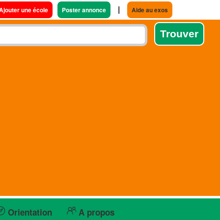
|
Ajouter une école
Poster annonce
Aide au exos
Orientation
A propos