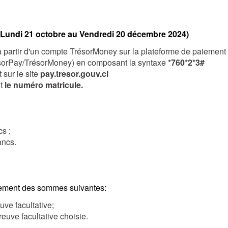
ndi 21 octobre au Vendredi 20 décembre 2024)
à partir d'un compte TrésorMoney sur la plateforme de paiement
ésorPay/TrésorMoney) en composant la syntaxe
*760*2*3#
t sur le site
pay.tresor.gouv.ci
nt
le numéro matricule.
cs ;
ancs.
iement des sommes suivantes:
uve facultative;
reuve facultative choisie.