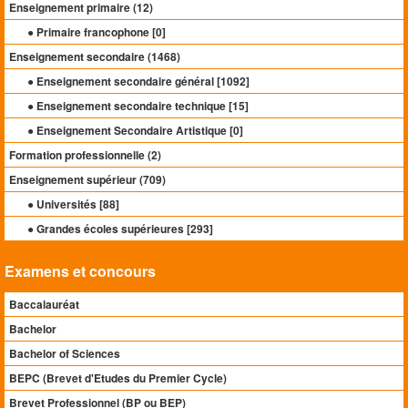
Enseignement primaire (
12
)
● Primaire francophone [
0
]
Enseignement secondaire (
1468
)
● Enseignement secondaire général [
1092
]
● Enseignement secondaire technique [
15
]
● Enseignement Secondaire Artistique [
0
]
Formation professionnelle (
2
)
Enseignement supérieur (
709
)
● Universités [
88
]
● Grandes écoles supérieures [
293
]
Examens et concours
Baccalauréat
Bachelor
Bachelor of Sciences
BEPC (Brevet d'Etudes du Premier Cycle)
Brevet Professionnel (BP ou BEP)