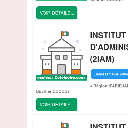
VOIR DÉTAILS...
INSTITUT
D'ADMIN
(2IAM)
Etablissements privé
● Région d'ABIDJA
Quartier COCODY
VOIR DÉTAILS...
INSTITU