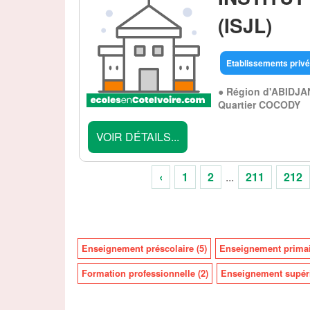
(ISJL)
Etablissements privé
● Région d'ABIDJA
Quartier COCODY
VOIR DÉTAILS...
‹
1
2
...
211
212
Enseignement préscolaire (5)
Enseignement primai
Formation professionnelle (2)
Enseignement supéri