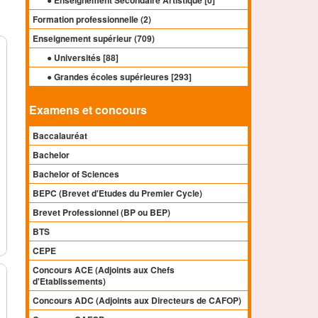
● Enseignement Secondaire Artistique [
0
]
Formation professionnelle (
2
)
Enseignement supérieur (
709
)
● Universités [
88
]
● Grandes écoles supérieures [
293
]
Examens et concours
Baccalauréat
Bachelor
Bachelor of Sciences
BEPC (Brevet d'Etudes du Premier Cycle)
Brevet Professionnel (BP ou BEP)
BTS
CEPE
Concours ACE (Adjoints aux Chefs
d'Etablissements)
Concours ADC (Adjoints aux Directeurs de CAFOP)