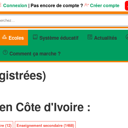
Connexion
| Pas encore de compte ?
Créer compte
Ecoles
Système éducatif
Actualités
Comment ça marche ?
gistrées)
en Côte d'Ivoire :
re (12)
Enseignement secondaire (1468)