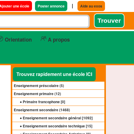
|
Ajouter une école
Poster annonce
Aide au exos
Orientation
A propos
Trouvez rapidement une école ICI
Enseignement préscolaire (
5
)
Enseignement primaire (
12
)
● Primaire francophone [
0
]
Enseignement secondaire (
1468
)
● Enseignement secondaire général [
1092
]
● Enseignement secondaire technique [
15
]