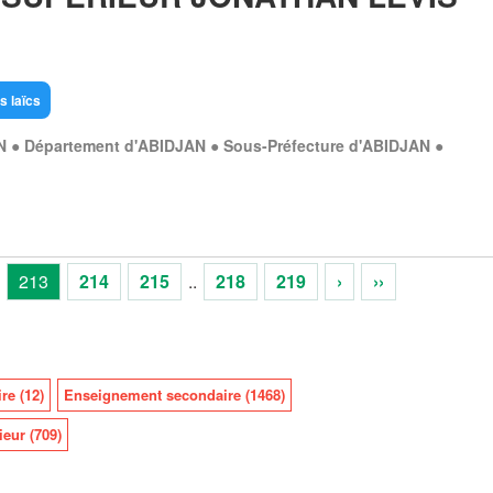
s laïcs
N ● Département d'ABIDJAN ● Sous-Préfecture d'ABIDJAN ●
213
214
215
..
218
219
›
››
re (12)
Enseignement secondaire (1468)
eur (709)