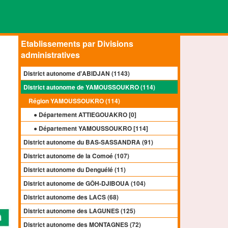
Etablissements par Divisions
administratives
District autonome d'ABIDJAN (1143)
District autonome de YAMOUSSOUKRO (114)
Région YAMOUSSOUKRO (114)
● Département ATTIEGOUAKRO [
0
]
● Département YAMOUSSOUKRO [
114
]
District autonome du BAS-SASSANDRA (91)
District autonome de la Comoé (107)
District autonome du Denguélé (11)
District autonome de GÔH-DJIBOUA (104)
District autonome des LACS (68)
District autonome des LAGUNES (125)
District autonome des MONTAGNES (72)