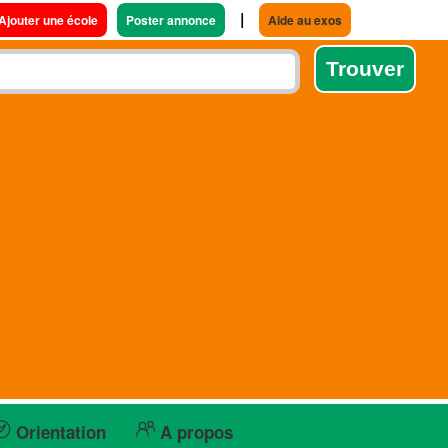
|
Ajouter une école
Poster annonce
Aide au exos
Orientation
A propos