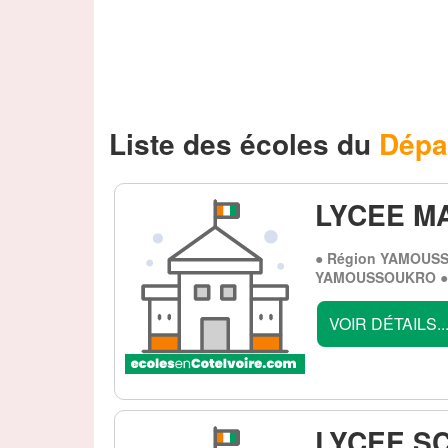
Liste des écoles du
Dép
LYCEE M
● Région YAMOUSS
YAMOUSSOUKRO ● 
VOIR DÉTAILS..
LYCEE S