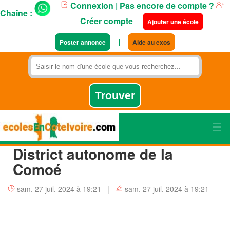
Connexion
| Pas encore de compte ?
Chaîne :
Créer compte
Ajouter une école
|
Poster annonce
Aide au exos
District autonome de la
Comoé
sam. 27 juil. 2024 à 19:21 |
sam. 27 juil. 2024 à 19:21