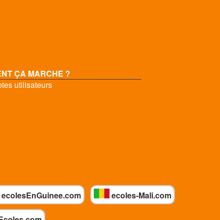
NT ÇA MARCHE ?
es utilisateurs
ecolesEnGuinee.com
ecoles-Mali.com
Ecoles.com