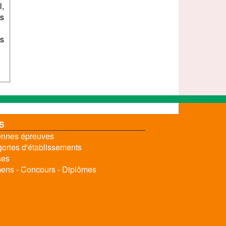
l,
as
es
S
nnes épreuves
ories d'établissements
ses
ns - Concours - Diplômes