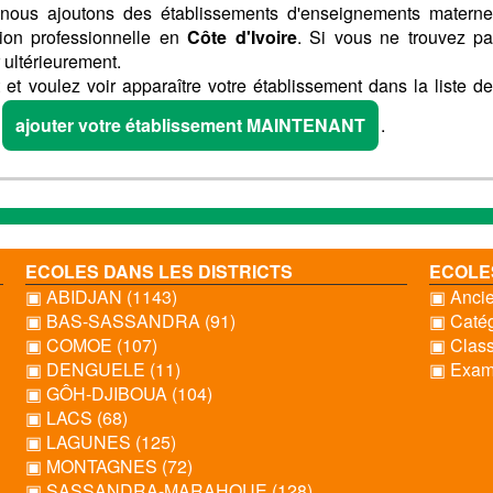
nous ajoutons des établissements d'enseignements materne
tion professionnelle en
Côte d'Ivoire
. Si vous ne trouvez p
 ultérieurement.
et voulez voir apparaître votre établissement dans la liste d
P
ajouter votre établissement MAINTENANT
.
ECOLES DANS LES DISTRICTS
ECOLE
▣ ABIDJAN (1143)
▣ Ancie
▣ BAS-SASSANDRA (91)
▣ Catég
▣ COMOE (107)
▣ Clas
▣ DENGUELE (11)
▣ Exame
▣ GÔH-DJIBOUA (104)
▣ LACS (68)
▣ LAGUNES (125)
▣ MONTAGNES (72)
▣ SASSANDRA-MARAHOUE (128)