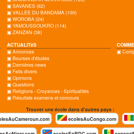
▣ SAVANES (62)
▣ VALLEE DU BANDAMA (100)
▣ WOROBA (24)
▣ YAMOUSSOUKRO (114)
▣ ZANZAN (36)
ACTUALITéS
COMME
▣ Annonces
▣ Compt
▣ Bourses d'études
▣ Dernières news
▣ Faits divers
▣ Opinions
▣ Questions
▣ Religions - Croyances - Spiritualités
▣ Résultats examens et concours
Trouver une école dans d'autres pays :
olesAuCameroun.com
ecolesAuCongo.com
esAuNiger.com
ecolesEnRDC.com
senegal