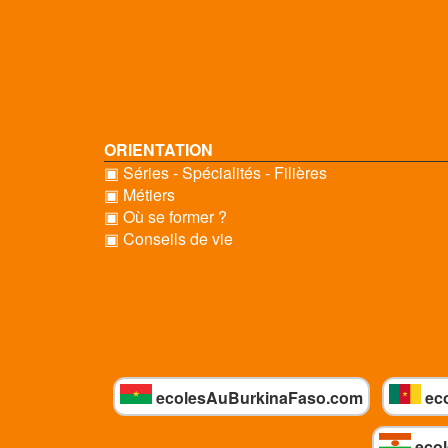
ORIENTATION
▣ Séries - Spécialités - Filières
▣ Métiers
▣ Où se former ?
▣ Conseils de vie
ecolesAuBurkinaFaso.com
ec
ecol