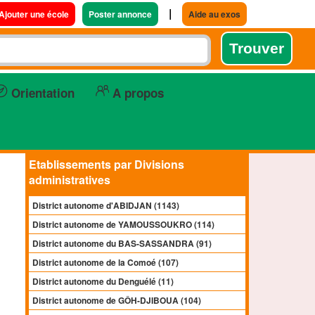
|
Ajouter une école
Poster annonce
Aide au exos
Orientation
A propos
Etablissements par Divisions
administratives
District autonome d'ABIDJAN (1143)
District autonome de YAMOUSSOUKRO (114)
District autonome du BAS-SASSANDRA (91)
District autonome de la Comoé (107)
District autonome du Denguélé (11)
District autonome de GÔH-DJIBOUA (104)