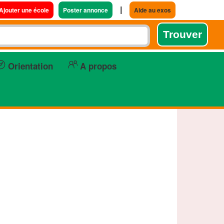
|
Ajouter une école
Poster annonce
Aide au exos
Orientation
A propos