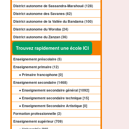
District autonome de Sassandra-Marahoué (128)
District autonome des Savanes (62)
District autonome de la Vallée du Bandama (100)
District autonome du Woroba (24)
District autonome du Zanzan (36)
Trouvez rapidement une école ICI
Enseignement préscolaire (
5
)
Enseignement primaire (
12
)
● Primaire francophone [
0
]
Enseignement secondaire (
1468
)
● Enseignement secondaire général [
1092
]
● Enseignement secondaire technique [
15
]
● Enseignement Secondaire Artistique [
0
]
Formation professionnelle (
2
)
Enseignement supérieur (
709
)