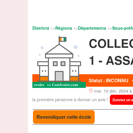
Districts
>>
Régions
>>
Départements
>>
Sous-préf
COLLE
1 - AS
Statut : INCONNU
mar. 10 déc. 2024 à
la première personne à donner un avis !
Donnez un a
Revendiquer cette école