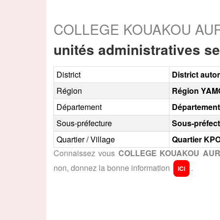
COLLEGE KOUAKOU AURE
unités administratives se
District
District a
Région
Région YA
Département
Départeme
Sous-préfecture
Sous-préfe
Quartier / Village
Quartier K
Connaissez vous
COLLEGE KOUAKOU AURE
non, donnez la bonne information
.
ICI