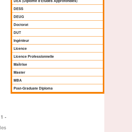
DEA (Diplôme d'Etudes Approfondies)
DESS
DEUG
Doctorat
DUT
Ingénieur
Licence
Licence Professionnelle
Maîtrise
Master
MBA
Post-Graduate Diploma
1 -
les