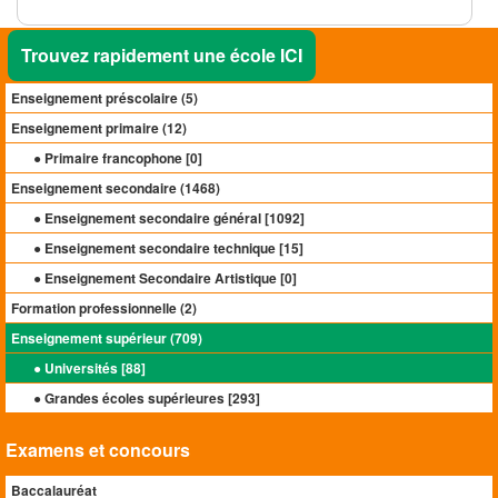
Trouvez rapidement une école ICI
Enseignement préscolaire (
5
)
Enseignement primaire (
12
)
● Primaire francophone [
0
]
Enseignement secondaire (
1468
)
● Enseignement secondaire général [
1092
]
● Enseignement secondaire technique [
15
]
● Enseignement Secondaire Artistique [
0
]
Formation professionnelle (
2
)
Enseignement supérieur (
709
)
● Universités [
88
]
● Grandes écoles supérieures [
293
]
Examens et concours
Baccalauréat