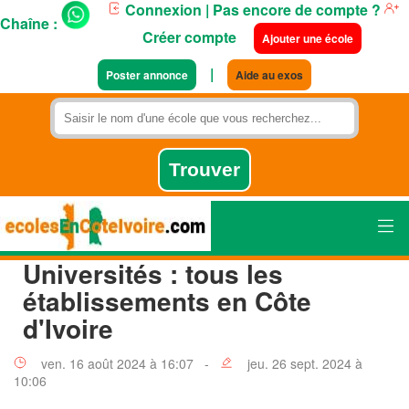
Connexion
| Pas encore de compte ?
Chaîne :
Créer compte
Ajouter une école
|
Poster annonce
Aide au exos
Universités : tous les
établissements en Côte
d'Ivoire
ven. 16 août 2024 à 16:07 -
jeu. 26 sept. 2024 à
10:06