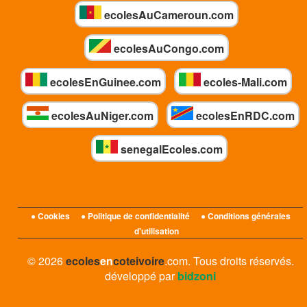
ecolesAuCameroun.com
ecolesAuCongo.com
ecolesEnGuinee.com
ecoles-Mali.com
ecolesAuNiger.com
ecolesEnRDC.com
senegalEcoles.com
● Cookies
● Politique de confidentialité
● Conditions générales
d'utilisation
© 2026
ecoles
en
coteivoire
.com. Tous droits réservés.
développé par
bidzoni