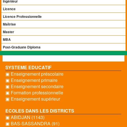
Ingénieur
Licence
Licence Professionnelle
Maîtrise
Master
MBA
Post-Graduate Diploma
SYSTEME EDUCATIF
▣ Enseignement préscolaire
▣ Enseignement primaire
▣ Enseignement secondaire
▣ Formation professionnelle
▣ Enseignement supérieur
ECOLES DANS LES DISTRICTS
▣ ABIDJAN (1143)
▣ BAS-SASSANDRA (91)