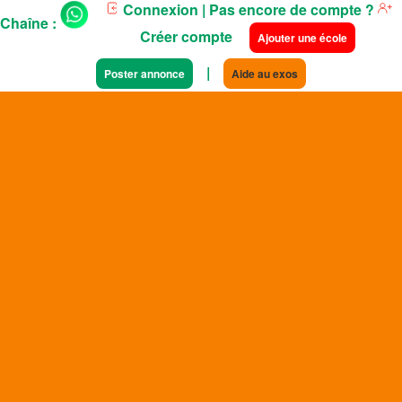
Connexion
| Pas encore de compte ?
Chaîne :
Créer compte
Ajouter une école
|
Poster annonce
Aide au exos