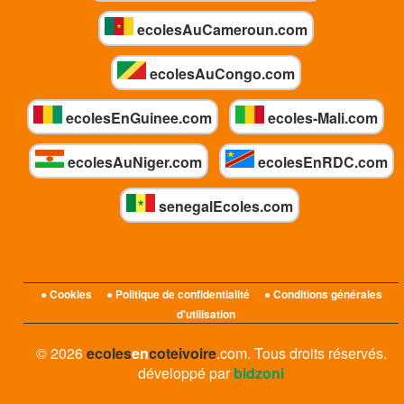
ecolesAuCameroun.com
ecolesAuCongo.com
ecolesEnGuinee.com
ecoles-Mali.com
ecolesAuNiger.com
ecolesEnRDC.com
senegalEcoles.com
● Cookies
● Politique de confidentialité
● Conditions générales
d'utilisation
© 2026
ecoles
en
coteivoire
.com. Tous droits réservés.
développé par
bidzoni