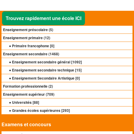
Trouvez rapidement une école ICI
Enseignement préscolaire (
5
)
Enseignement primaire (
12
)
● Primaire francophone [
0
]
Enseignement secondaire (
1468
)
● Enseignement secondaire général [
1092
]
● Enseignement secondaire technique [
15
]
● Enseignement Secondaire Artistique [
0
]
Formation professionnelle (
2
)
Enseignement supérieur (
709
)
● Universités [
88
]
● Grandes écoles supérieures [
293
]
Examens et concours