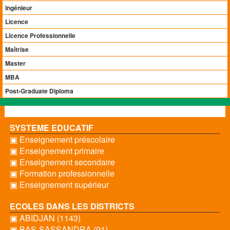
Ingénieur
Licence
Licence Professionnelle
Maîtrise
Master
MBA
Post-Graduate Diploma
SYSTEME EDUCATIF
▣ Enseignement préscolaire
▣ Enseignement primaire
▣ Enseignement secondaire
▣ Formation professionnelle
▣ Enseignement supérieur
ECOLES DANS LES DISTRICTS
▣ ABIDJAN (1143)
▣ BAS-SASSANDRA (91)