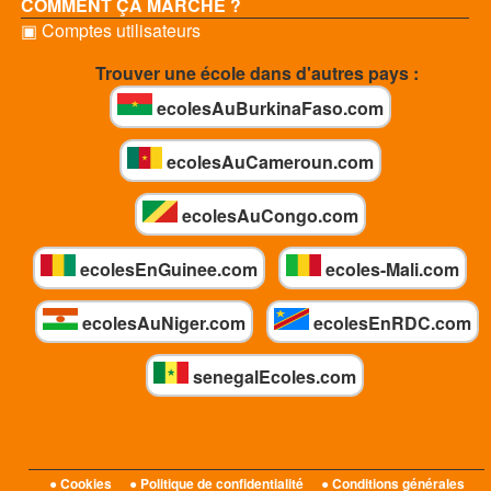
COMMENT ÇA MARCHE ?
▣ Comptes utilisateurs
Trouver une école dans d'autres pays :
ecolesAuBurkinaFaso.com
ecolesAuCameroun.com
ecolesAuCongo.com
ecolesEnGuinee.com
ecoles-Mali.com
ecolesAuNiger.com
ecolesEnRDC.com
senegalEcoles.com
● Cookies
● Politique de confidentialité
● Conditions générales