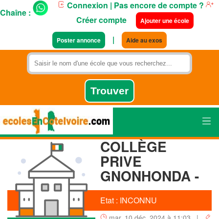
Connexion
| Pas encore de compte ?
Chaîne :
Créer compte
Ajouter une école
|
Poster annonce
Aide au exos
COLLÈGE
PRIVE
GNONHONDA -
Etat : INCONNU
mar. 10 déc. 2024 à 11:03 |