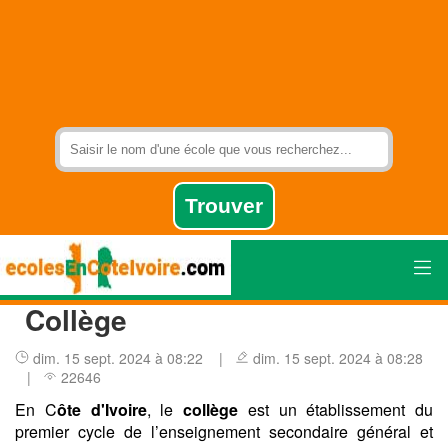
Collège
dim. 15 sept. 2024 à 08:22 |
dim. 15 sept. 2024 à 08:28
|
22646
En C
ôte d'Ivoire
, le
collège
est un établissement du
premier cycle de l’enseignement secondaire général et