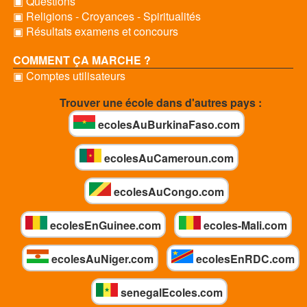
▣ Questions
▣ Religions - Croyances - Spiritualités
▣ Résultats examens et concours
COMMENT ÇA MARCHE ?
▣ Comptes utilisateurs
Trouver une école dans d'autres pays :
ecolesAuBurkinaFaso.com
ecolesAuCameroun.com
ecolesAuCongo.com
ecolesEnGuinee.com
ecoles-Mali.com
ecolesAuNiger.com
ecolesEnRDC.com
senegalEcoles.com