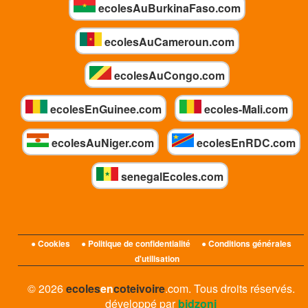
ecolesAuBurkinaFaso.com
ecolesAuCameroun.com
ecolesAuCongo.com
ecolesEnGuinee.com
ecoles-Mali.com
ecolesAuNiger.com
ecolesEnRDC.com
senegalEcoles.com
● Cookies
● Politique de confidentialité
● Conditions générales
d'utilisation
© 2026
ecoles
en
coteivoire
.com. Tous droits réservés.
développé par
bidzoni