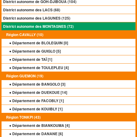
District autonome de GÔH-DJIBOUA (104)
District autonome des LACS (68)
District autonome des LAGUNES (125)
District autonome des MONTAGNES (72)
Région CAVALLY (10)
● Département de BLOLEQUIN [
0
]
● Département de GUIGLO [
5
]
● Département de TAÏ [
1
]
● Département de TOULEPLEU [
4
]
Région GUEMON (19)
● Département de BANGOLO [
3
]
● Département de DUEKOUE [
14
]
● Département de FACOBLY [
1
]
● Département de KOUIBLY [
1
]
Région TONKPI (43)
● Département de BIANKOUMA [
4
]
● Département de DANANE [
6
]