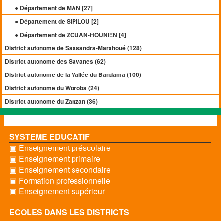
● Département de MAN [
27
]
● Département de SIPILOU [
2
]
● Département de ZOUAN-HOUNIEN [
4
]
District autonome de Sassandra-Marahoué (128)
District autonome des Savanes (62)
District autonome de la Vallée du Bandama (100)
District autonome du Woroba (24)
District autonome du Zanzan (36)
SYSTEME EDUCATIF
▣ Enseignement préscolaire
▣ Enseignement primaire
▣ Enseignement secondaire
▣ Formation professionnelle
▣ Enseignement supérieur
ECOLES DANS LES DISTRICTS