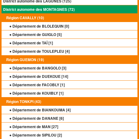
District autonome des LAGUNES (125)
District autonome des MONTAGNES (72)
Région CAVALLY (10)
● Département de BLOLEQUIN [
0
]
● Département de GUIGLO [
5
]
● Département de TAÏ [
1
]
● Département de TOULEPLEU [
4
]
Région GUEMON (19)
● Département de BANGOLO [
3
]
● Département de DUEKOUE [
14
]
● Département de FACOBLY [
1
]
● Département de KOUIBLY [
1
]
Région TONKPI (43)
● Département de BIANKOUMA [
4
]
● Département de DANANE [
6
]
● Département de MAN [
27
]
● Département de SIPILOU [
2
]