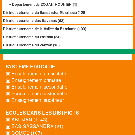
● Département de ZOUAN-HOUNIEN [
4
]
District autonome de Sassandra-Marahoué (128)
District autonome des Savanes (62)
District autonome de la Vallée du Bandama (100)
District autonome du Woroba (24)
District autonome du Zanzan (36)
SYSTEME EDUCATIF
▣ Enseignement préscolaire
▣ Enseignement primaire
▣ Enseignement secondaire
▣ Formation professionnelle
▣ Enseignement supérieur
ECOLES DANS LES DISTRICTS
▣ ABIDJAN (1143)
▣ BAS-SASSANDRA (91)
▣ COMOE (107)