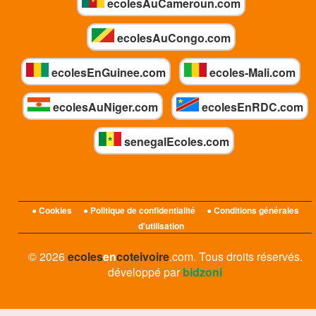
ecolesAuCameroun.com
ecolesAuCongo.com
ecolesEnGuinee.com
ecoles-Mali.com
ecolesAuNiger.com
ecolesEnRDC.com
senegalEcoles.com
● Cookies
● Politique de confidentialité
● Conditions générales
d'utilisation
© 2026
ecoles
en
coteivoire
.com. Tous droits réservés.
développé par
bidzoni