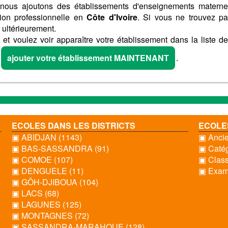
nous ajoutons des établissements d'enseignements materne
tion professionnelle en
Côte d'Ivoire
. Si vous ne trouvez p
 ultérieurement.
et voulez voir apparaître votre établissement dans la liste d
P
ajouter votre établissement MAINTENANT
.
ECOLES DANS LES DISTRICTS
ECOLE
▣ ABIDJAN (1143)
▣ Ancie
▣ BAS-SASSANDRA (91)
▣ Catég
▣ COMOE (107)
▣ Clas
▣ DENGUELE (11)
▣ Exame
▣ GÔH-DJIBOUA (104)
▣ LACS (68)
▣ LAGUNES (125)
▣ MONTAGNES (72)
▣ SASSANDRA-MARAHOUE (128)