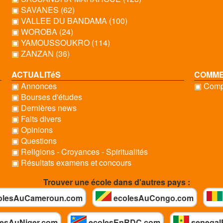
▣ SAVANES (62)
▣ VALLEE DU BANDAMA (100)
▣ WOROBA (24)
▣ YAMOUSSOUKRO (114)
▣ ZANZAN (36)
ACTUALITéS
COMME
▣ Annonces
▣ Compt
▣ Bourses d'études
▣ Dernières news
▣ Faits divers
▣ Opinions
▣ Questions
▣ Religions - Croyances - Spiritualités
▣ Résultats examens et concours
Trouver une école dans d'autres pays :
olesAuCameroun.com
ecolesAuCongo.com
esAuNiger.com
ecolesEnRDC.com
senegal