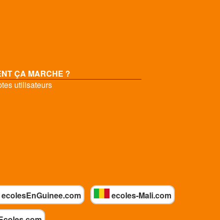
NT ÇA MARCHE ?
es utilisateurs
ecolesEnGuinee.com
ecoles-Mali.com
Ecoles.com