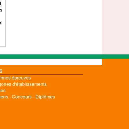
l,
as
es
S
nnes épreuves
ories d'établissements
ses
ns - Concours - Diplômes