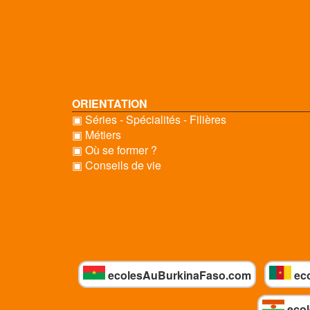
ORIENTATION
▣ Séries - Spécialités - Filières
▣ Métiers
▣ Où se former ?
▣ Conseils de vie
ecolesAuBurkinaFaso.com
ec
ecol