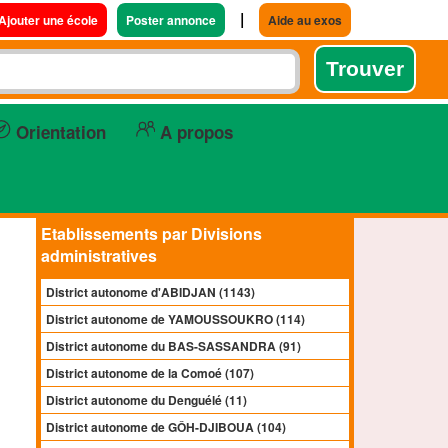
|
Ajouter une école
Poster annonce
Aide au exos
Orientation
A propos
Etablissements par Divisions
administratives
District autonome d'ABIDJAN (1143)
District autonome de YAMOUSSOUKRO (114)
District autonome du BAS-SASSANDRA (91)
District autonome de la Comoé (107)
District autonome du Denguélé (11)
District autonome de GÔH-DJIBOUA (104)